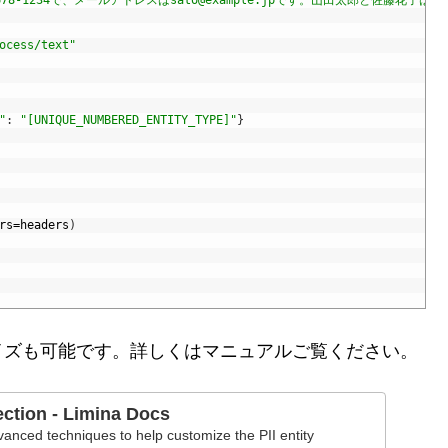
8-1234で、メールアドレスはsato@example.jpです。山田太郎と佐藤花子は
ocess/text"
"
:
"[UNIQUE_NUMBERED_ENTITY_TYPE]"
}
rs
=
headers
)
イズも可能です。詳しくはマニュアルご覧ください。
ction - Limina Docs
anced techniques to help customize the PII entity