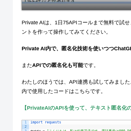
Private AIは、1日75APIコールまで
ントを作って操作してみてください。
Private AI内で、匿名化技術を使いつつChat
また
APIでの匿名化も可能
です。
わたしのほうでは、API連携も試してみまし
内で使用したコードはこちらです。
【PrivateAIのAPIを使って、テキスト匿名
1
import 
requests
2