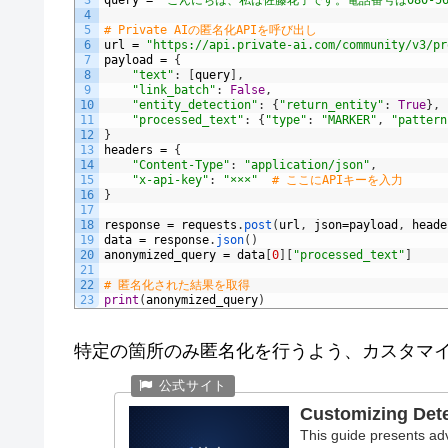
3
query
=
"こんにちは、私は佐藤花子です。電話番号は080-567
4
5
# Private AIの匿名化APIを呼び出し
6
url
=
"https://api.private-ai.com/community/v3/pr
7
payload
=
{
8
"text"
:
[
query
]
,
9
"link_batch"
:
False
,
10
"entity_detection"
:
{
"return_entity"
:
True
}
,
11
"processed_text"
:
{
"type"
:
"MARKER"
,
"pattern
12
}
13
headers
=
{
14
"Content-Type"
:
"application/json"
,
15
"x-api-key"
:
"×××"
# ここにAPIキーを入力
16
}
17
18
response
=
requests
.
post
(
url
,
json
=
payload
,
heade
19
data
=
response
.
json
(
)
20
anonymized_query
=
data
[
0
]
[
"processed_text"
]
21
22
# 匿名化された結果を取得
23
print
(
anonymized_query
)
特定の箇所のみ匿名化を行うよう、カスタマ
Customizing Dete
This guide presents adv