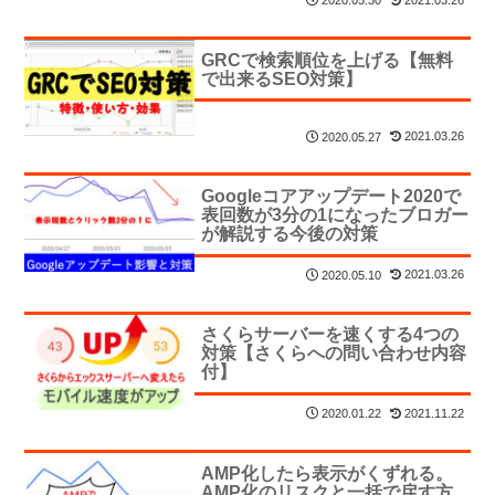
2020.05.30
GRCで検索順位を上げる【無料
で出来るSEO対策】
2021.03.26
2020.05.27
Googleコアアップデート2020で
表回数が3分の1になったブロガー
が解説する今後の対策
2021.03.26
2020.05.10
さくらサーバーを速くする4つの
対策【さくらへの問い合わせ内容
付】
2021.11.22
2020.01.22
AMP化したら表示がくずれる。
AMP化のリスクと一括で戻す方