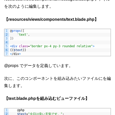
を次のように編集します。
【resources/views/components/text.blade.php】
1
@
props
(
[
2
'text'
,
3
]
)
4
5
<
div 
class
=
"border px-4 py-3 rounded relative"
>
6
{
{
$text
}
}
7
<
/
div
>
@props でデータを定義しています。
次に、このコンポーネントを組み込みたいファイルにを編
集します。
【text.blade.phpを組み込むビューファイル】
1
@
php
2
$test
=
"今日は良い天気です。"
;