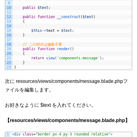
9
10
public
$text
;
11
12
public
function
__construct
(
$text
)
13
{
14
15
$this
-
>
text
=
$text
;
16
}
17
18
// この部分は編集不要
19
public
function
render
(
)
20
{
21
return
view
(
'components.message'
)
;
22
}
23
}
次に resources/views/components/message.blade.phpフ
ァイルを編集します。
お好きなように $text を入れてください。
【resources/views/components/message.blade.php】
1
<
div 
class
=
"border px-4 py-3 rounded relative"
>