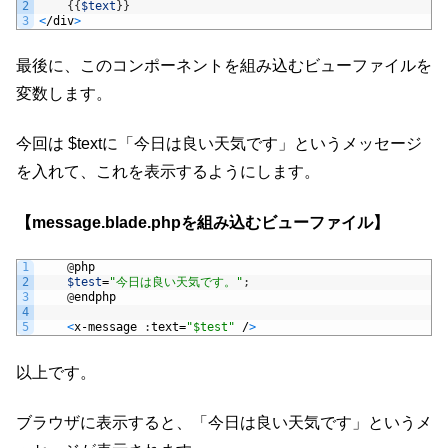
2
{
{
$text
}
}
3
<
/
div
>
最後に、このコンポーネントを組み込むビューファイルを
変数します。
今回は $textに「今日は良い天気です」というメッセージ
を入れて、これを表示するようにします。
【message.blade.phpを組み込むビューファイル】
1
@
php
2
$test
=
"今日は良い天気です。"
;
3
@
endphp
4
5
<
x
-
message
:
text
=
"$test"
/
>
以上です。
ブラウザに表示すると、「今日は良い天気です」というメ