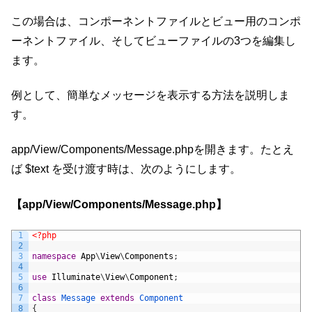
この場合は、コンポーネントファイルとビュー用のコンポ
ーネントファイル、そしてビューファイルの3つを編集し
ます。
例として、簡単なメッセージを表示する方法を説明しま
す。
app/View/Components/Message.phpを開きます。たとえ
ば $text を受け渡す時は、次のようにします。
【app/View/Components/Message.php】
1
<?php
2
3
namespace
App
\
View
\
Components
;
4
5
use
Illuminate
\
View
\
Component
;
6
7
class
Message
extends
Component
8
{