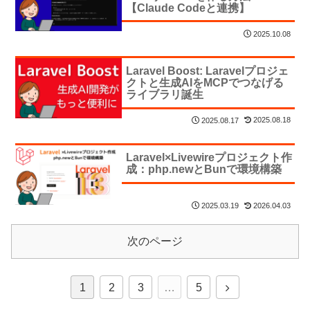
【Claude Codeと連携】
2025.10.08
Laravel Boost: Laravelプロジェ
クトと生成AIをMCPでつなげる
ライブラリ誕生
2025.08.18
2025.08.17
Laravel×Livewireプロジェクト作
成：php.newとBunで環境構築
2026.04.03
2025.03.19
次のページ
1
2
3
…
5