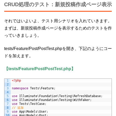
CRUD処理のテスト：新規投稿作成ページ表示
それではいよいよ、テスト用シナリオを入れていきます。
まずは、新規投稿作成ページを表示するためのテストを作
っていきましょう。
tests/Feature/Post/PostTest.phpを開き、下記のようにコー
ドを加えます。
【tests/Feature/Post/PostTest.php】
1
<?php
2
3
namespace
Tests
\
Feature
;
4
5
use
Illuminate
\
Foundation
\
Testing
\
RefreshDatabase
;
6
use
Illuminate
\
Foundation
\
Testing
\
WithFaker
;
7
use
Tests
\
TestCase
;
8
// 追加
9
use
App
\
Models
\
User
;
10
use
App
\
Models
\
Post
;