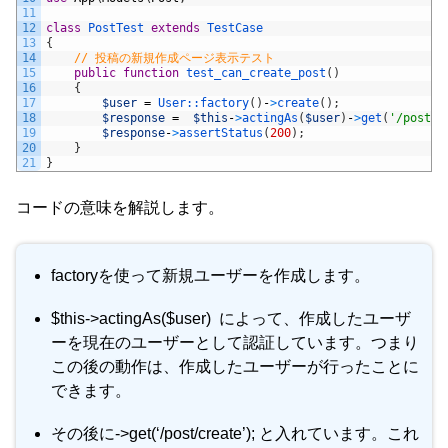
11
12
class
PostTest
extends
TestCase
13
{
14
// 投稿の新規作成ページ表示テスト
15
public
function
test_can_create_post
(
)
16
{
17
$user
=
User::
factory
(
)
-
>
create
(
)
;
18
$response
=
$this
-
>
actingAs
(
$user
)
-
>
get
(
'/post/c
19
$response
-
>
assertStatus
(
200
)
;
20
}
21
}
コードの意味を解説します。
factoryを使って新規ユーザーを作成します。
$this->actingAs($user) によって、作成したユーザ
ーを現在のユーザーとして認証しています。つまり
この後の動作は、作成したユーザーが行ったことに
できます。
その後に->get(‘/post/create’); と入れています。これ