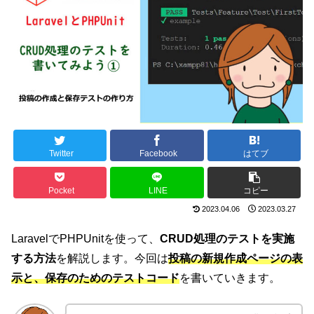
Twitter
Facebook
はてブ
Pocket
LINE
コピー
2023.04.06
2023.03.27
LaravelでPHPUnitを使って、
CRUD処理のテストを実施
する方法
を解説します。今回は
投稿の新規作成ページの表
示と、保存のためのテストコード
を書いていきます。