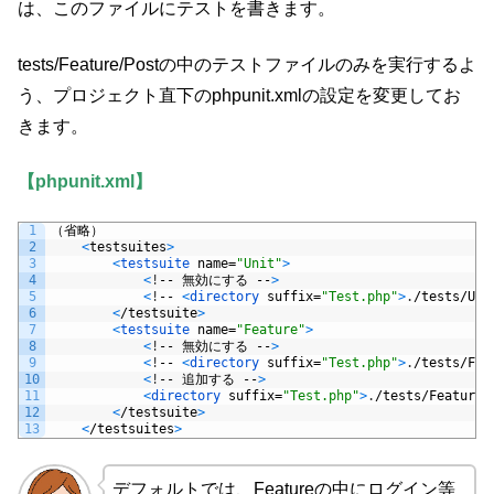
は、このファイルにテストを書きます。
tests/Feature/Postの中のテストファイルのみを実行するよ
う、プロジェクト直下のphpunit.xmlの設定を変更してお
きます。
【phpunit.xml】
1
（省略）
2
<
testsuites
>
3
<
testsuite 
name
=
"Unit"
>
4
<
!
--
無効にする
--
>
5
<
!
--
<
directory 
suffix
=
"Test.php"
>
.
/
tests
/
Uni
6
<
/
testsuite
>
7
<
testsuite 
name
=
"Feature"
>
8
<
!
--
無効にする
--
>
9
<
!
--
<
directory 
suffix
=
"Test.php"
>
.
/
tests
/
Fea
10
<
!
--
追加する
--
>
11
<
directory 
suffix
=
"Test.php"
>
.
/
tests
/
Feature
/
12
<
/
testsuite
>
13
<
/
testsuites
>
デフォルトでは、Featureの中にログイン等