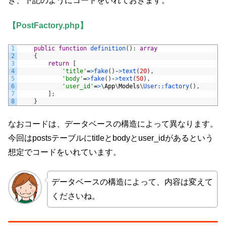
き、下記のようにコードをいれておきます。
【PostFactory.php】
1
public
function
definition
(
)
:
array
2
{
3
return
[
4
'title'
=
>
fake
(
)
-
>
text
(
20
)
,
5
'body'
=
>
fake
(
)
-
>
text
(
50
)
,
6
'user_id'
=
>
\
App
\
Models
\
User::
factory
(
)
,
7
]
;
8
}
なおコードは、データベースの構造によって異なります。
今回はpostsテーブルにtitleとbodyとuser_idがあるという
想定でコードをいれています。
データベースの構造によって、内容は変えて
くださいね。