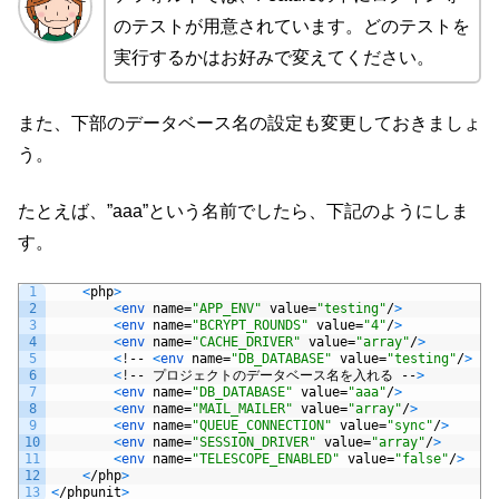
のテストが用意されています。どのテストを
実行するかはお好みで変えてください。
また、下部のデータベース名の設定も変更しておきましょ
う。
たとえば、”aaa”という名前でしたら、下記のようにしま
す。
1
<
php
>
2
<
env 
name
=
"APP_ENV"
value
=
"testing"
/
>
3
<
env 
name
=
"BCRYPT_ROUNDS"
value
=
"4"
/
>
4
<
env 
name
=
"CACHE_DRIVER"
value
=
"array"
/
>
5
<
!
--
<
env 
name
=
"DB_DATABASE"
value
=
"testing"
/
>
--
6
<
!
--
プロジェクトのデータベース名を入れる
--
>
7
<
env 
name
=
"DB_DATABASE"
value
=
"aaa"
/
>
8
<
env 
name
=
"MAIL_MAILER"
value
=
"array"
/
>
9
<
env 
name
=
"QUEUE_CONNECTION"
value
=
"sync"
/
>
10
<
env 
name
=
"SESSION_DRIVER"
value
=
"array"
/
>
11
<
env 
name
=
"TELESCOPE_ENABLED"
value
=
"false"
/
>
12
<
/
php
>
13
<
/
phpunit
>