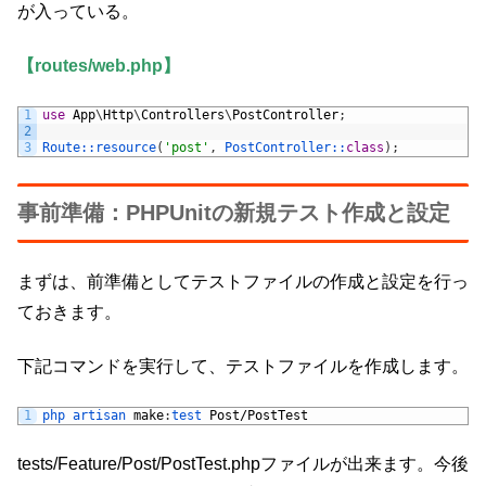
が入っている。
【routes/web.php】
1
use
App
\
Http
\
Controllers
\
PostController
;
2
3
Route::
resource
(
'post'
,
PostController::
class
)
;
事前準備：PHPUnitの新規テスト作成と設定
まずは、前準備としてテストファイルの作成と設定を行っ
ておきます。
下記コマンドを実行して、テストファイルを作成します。
1
php 
artisan 
make
:
test 
Post
/
PostTest
tests/Feature/Post/PostTest.phpファイルが出来ます。今後