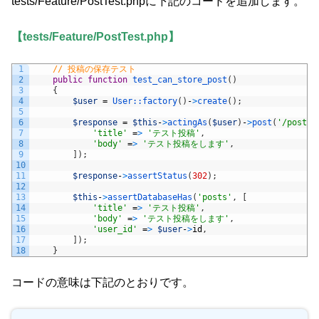
tests/Feature/PostTest.phpに下記のコードを追加します。
【tests/Feature/PostTest.php】
1
// 投稿の保存テスト
2
public
function
test_can_store_post
(
)
3
{
4
$user
=
User::
factory
(
)
-
>
create
(
)
;
5
6
$response
=
$this
-
>
actingAs
(
$user
)
-
>
post
(
'/post'
,
7
'title'
=
>
'テスト投稿'
,
8
'body'
=
>
'テスト投稿をします'
,
9
]
)
;
10
11
$response
-
>
assertStatus
(
302
)
;
12
13
$this
-
>
assertDatabaseHas
(
'posts'
,
[
14
'title'
=
>
'テスト投稿'
,
15
'body'
=
>
'テスト投稿をします'
,
16
'user_id'
=
>
$user
-
>
id
,
17
]
)
;
18
}
コードの意味は下記のとおりです。