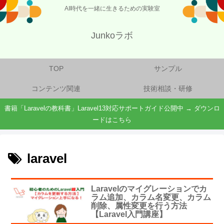
AI時代を一緒に生きるための実験室
Junkoラボ
TOP
サンプル
コンテンツ関連
技術相談・研修
書籍「Laravelの教科書」Laravel13対応サポートガイド公開中 → ダウンロ
ードはこちら
laravel
Laravelのマイグレーションでカ
ラム追加、カラム名変更、カラム
削除、属性変更を行う方法
【Laravel入門講座】