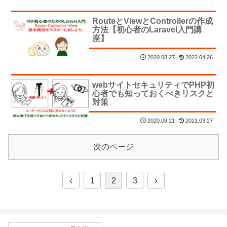
RouteとViewとControllerの作成
方法【初心者のLaravel入門講
座】
2022.04.26
2020.08.27
webサイトセキュリティでPHP初
心者でも知っておくべきリスクと
対策
2021.03.27
2020.08.21
次のページ
1
2
3