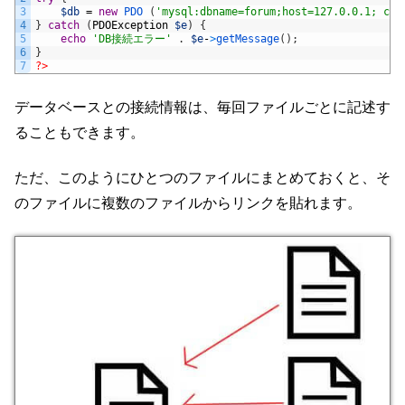
3
$db
=
new
PDO
(
'mysql:dbname=forum;host=127.0.0.1; cha
4
}
catch
(
PDOException
$e
)
{
5
echo
'DB接続エラー'
.
$e
-
>
getMessage
(
)
;
6
}
7
?>
データベースとの接続情報は、毎回ファイルごとに記述す
ることもできます。
ただ、このようにひとつのファイルにまとめておくと、そ
のファイルに複数のファイルからリンクを貼れます。