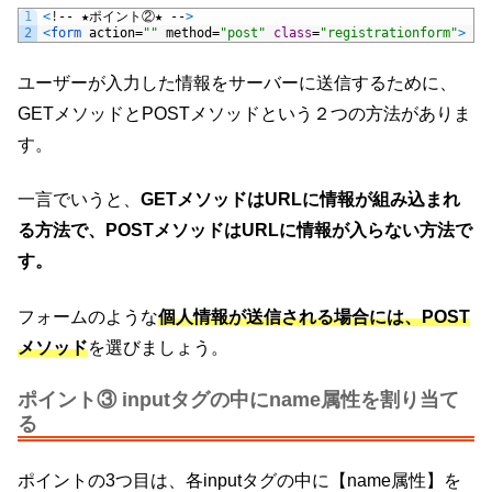
1
<
!
--
★ポイント②★
--
>
2
<
form 
action
=
""
method
=
"post"
class
=
"registrationform"
>
ユーザーが入力した情報をサーバーに送信するために、
GETメソッドとPOSTメソッドという２つの方法がありま
す。
一言でいうと、
GETメソッドはURLに情報が組み込まれ
る方法で、POSTメソッドはURLに情報が入らない方法で
す。
フォームのような
個人情報が送信される場合には、POST
メソッド
を選びましょう。
ポイント③ inputタグの中にname属性を割り当て
る
ポイントの3つ目は、各inputタグの中に【name属性】を