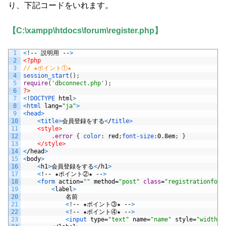
り、下記コードをいれます。
【C:\xampp\htdocs\forum\register.php】
1
<
!
--
説明用
--
>
2
<?php
3
// ★ポイント①★
4
session_start
(
)
;
5
require
(
'dbconnect.php'
)
;
6
?>
7
<
!
DOCTYPE 
html
>
8
<
html 
lang
=
"ja"
>
9
<
head
>
10
<
title
>
会員登録をする
<
/
title
>
11
<style>
12
.error 
{
color
:
red
;
font-size
:
0.8em
;
}
13
</style>
14
<
/
head
>
15
<
body
>
16
<
h1
>
会員登録をする
<
/
h1
>
17
<
!
--
★ポイント②★
--
>
18
<
form 
action
=
""
method
=
"post"
class
=
"registrationform
19
<
label
>
20
名前
21
<
!
--
★ポイント③★
--
>
22
<
!
--
★ポイント④★
--
>
23
<
input 
type
=
"text"
name
=
"name"
style
=
"width:1