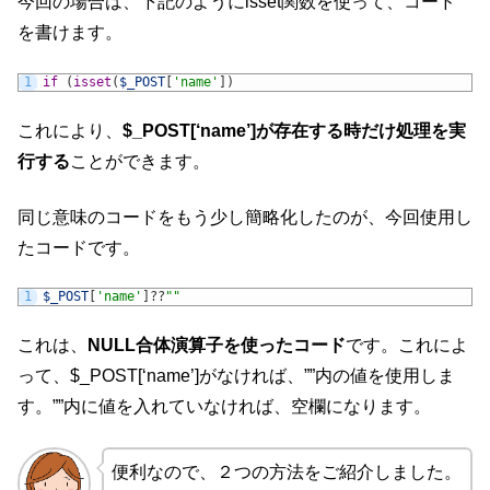
今回の場合は、下記のようにisset関数を使って、コード
を書けます。
1
if
(
isset
(
$_POST
[
'name'
]
)
これにより、
$_POST[‘name’]が存在する時だけ処理を実
行する
ことができます。
同じ意味のコードをもう少し簡略化したのが、今回使用し
たコードです。
1
$_POST
[
'name'
]
?
?
""
これは、
NULL合体演算子を使ったコード
です。これによ
って、$_POST[‘name’]がなければ、””内の値を使用しま
す。””内に値を入れていなければ、空欄になります。
便利なので、２つの方法をご紹介しました。