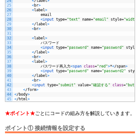
24
<
/
label
>
25
<
br
>
26
<
label
>
27
email
28
<
input 
type
=
"text"
name
=
"email"
style
=
"width:
29
<
/
label
>
30
<
br
>
31
32
<
label
>
33
パスワード
34
<
input 
type
=
"password"
name
=
"password"
style
=
35
<
/
label
>
36
<
br
>
37
<
label
>
38
パスワード再入力
<
span 
class
=
"red"
>
*
<
/
span
>
39
<
input 
type
=
"password"
name
=
"password2"
style
40
<
/
label
>
41
<
br
>
42
<
input 
type
=
"submit"
value
=
"確認する"
class
=
"butto
43
<
/
form
>
44
<
/
body
>
45
<
/
html
>
★ポイント★
ごとにコードの組み方を解説していきます。
ポイント① 接続情報を設定する