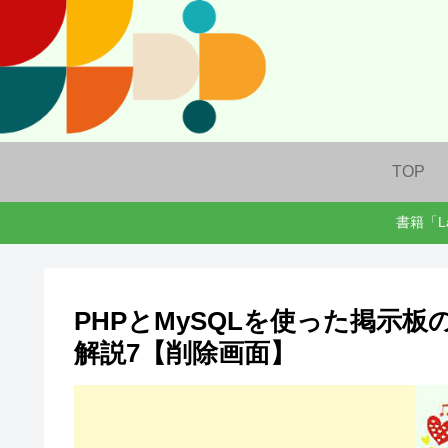
TOP
書籍「L
PHPとMySQLを使った掲示
解説7【削除画面】