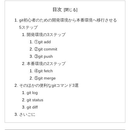
目次
git初心者のための開発環境から本番環境へ移行させる
5ステップ
開発環境の3ステップ
①git add
②git commit
③git push
本番環境の2ステップ
④git fetch
⑤git merge
そのほかの便利なgitコマンド3選
git log
git status
git diff
さいごに