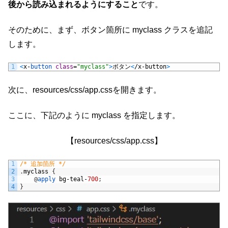
後から読み込まれるようにすること
です。
そのために、まず、ボタン箇所に myclass クラスを追記
します。
1
<
x
-
button 
class
=
"myclass"
>
ボタン
<
/
x
-
button
>
次に、resources/css/app.cssを開きます。
ここに、下記のように myclass を指定します。
【resources/css/app.css】
1
/* 追加箇所 */
2
.
myclass
{
3
@
apply 
bg
-
teal
-
700
;
4
}