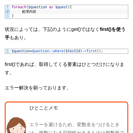
1
foreach
(
$question
as
$quest
)
{
2
 処理内容
3
}
状況によっては、下記のようにget()ではなく
first()を使う
手
もあり。
1
$question
=
Question::
where
(
$testId
)
-
>
first
(
)
;
first()であれば、取得してくる要素はひとつだけになりま
す。
エラー解決を願っております。
ひとことメモ
エラーを避けるため、変数名をつけるとき
は、複数になる可能性があるものは複数形で